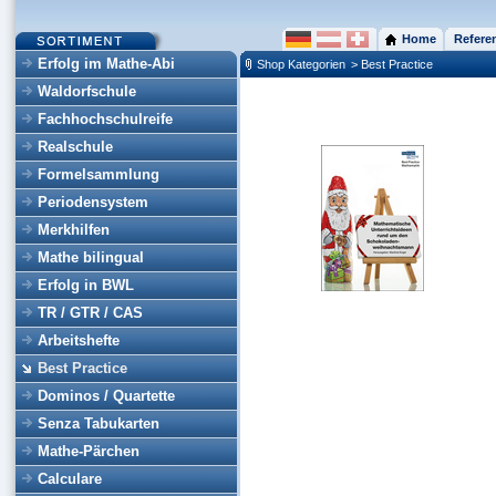
Home
Refere
Erfolg im Mathe-Abi
Shop Kategorien
> Best Practice
Waldorfschule
Fachhochschulreife
Realschule
Formelsammlung
Periodensystem
Merkhilfen
Mathe bilingual
Erfolg in BWL
TR / GTR / CAS
Arbeitshefte
Best Practice
Dominos / Quartette
Senza Tabukarten
Mathe-Pärchen
Calculare