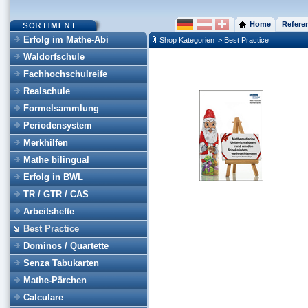
Home
Refere
Erfolg im Mathe-Abi
Shop Kategorien
> Best Practice
Waldorfschule
Fachhochschulreife
Realschule
Formelsammlung
Periodensystem
Merkhilfen
Mathe bilingual
Erfolg in BWL
TR / GTR / CAS
Arbeitshefte
Best Practice
Dominos / Quartette
Senza Tabukarten
Mathe-Pärchen
Calculare