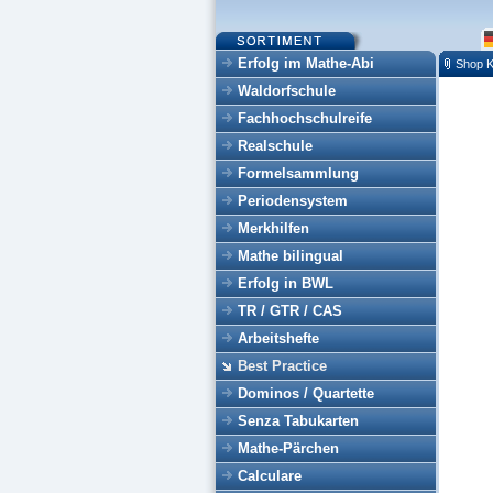
Erfolg im Mathe-Abi
Shop K
Waldorfschule
Fachhochschulreife
Realschule
Formelsammlung
Periodensystem
Merkhilfen
Mathe bilingual
Erfolg in BWL
TR / GTR / CAS
Arbeitshefte
Best Practice
Dominos / Quartette
Senza Tabukarten
Mathe-Pärchen
Calculare