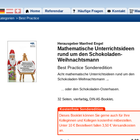
Home
Referendar
Häufige Fragen
Kontakt
War
ategorien
> Best Practice
Herausgeber Manfred Engel
Mathematische Unterrichtsideen
rund um den Schokoladen-
Weihnachtsmann
Best Practice Sonderedition
Acht mathematische Unterrichtsideen rund um den
Schokoladen-Weihnachtsmann ..
.
... oder den Schokoladen-Osterhasen.
32 Seiten, vierfarbig
,
DIN A5-Booklet
.
Kostenfreie Sonderedition
Dieses Booklet können Sie gerne auch für Ihre
Kolleginnen und Kollegen kostenfrei mitbestellen.
Unter 10 € Bestellwert fallen 3,50 € Versandkosten
an.