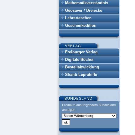
Mathematikverständnis
Geosaver / Dreiecke
Lehrertaschen
Geschenkedition
Freiburger Verlag
Digitale Bücher
Bestellabwicklung
Shanti-Leprahilfe
Produkte aus folgendem Bundesland
anzeigen: