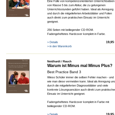
Eine Fülle von kompetenzorientierten Unterrichtsideen
von Klasse 5 bis zum Abitur, die zu gelungenen
Unterrichtsstunden geführt haben. Ideal als Anregung
und durch die mitgelieferten Arbeitsblätter und Folien
auch direkt zum praktischen Einsatz im Unterricht
geeignet.
256 Seiten mit beiliegender CD-ROM.
Fadengeheftetes Hardcover komplett in Farbe.
19,95
> Details
> in den Warenkorb
Neidhardt / Rauch
Warum ist Minus mal Minus Plus?
Best Practice Band 3
Wieso Schüler immer die selben Fehler machen - und
wie man diese vermeiden kann. Ideal als Anregung un
durch die mitgelieferten Diagnoseblätter und viele
konkrete Lösungsansätze auch direkt zum praktische
Einsatz im Unterricht geeignet.
Fadengeheftetes Hardcover komplett in Farbe mit
beiliegender CD-ROM.
19,95
> Details