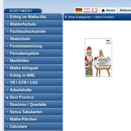
Home
Refere
Erfolg im Mathe-Abi
Shop Kategorien
> Best Practice
Waldorfschule
Fachhochschulreife
Realschule
Formelsammlung
Periodensystem
Merkhilfen
Mathe bilingual
Erfolg in BWL
TR / GTR / CAS
Arbeitshefte
Best Practice
Dominos / Quartette
Senza Tabukarten
Mathe-Pärchen
Calculare