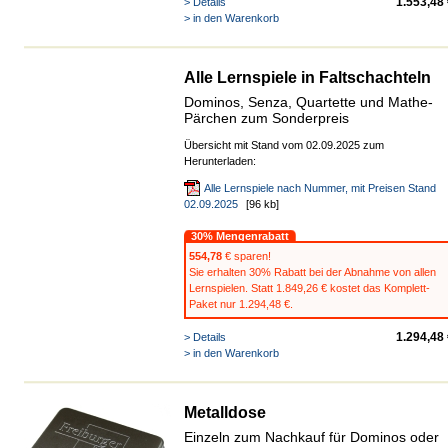
1.553,48
> Details
> in den Warenkorb
Alle Lernspiele in Faltschachteln
Dominos, Senza, Quartette und Mathe-
Pärchen zum Sonderpreis
Übersicht mit Stand vom 02.09.2025 zum
Herunterladen:
Alle Lernspiele nach Nummer, mit Preisen Stand
02.09.2025
[96 kb]
30% Mengenrabatt
554,78
€ sparen!
Sie erhalten 30% Rabatt bei der Abnahme von allen
Lernspielen. Statt 1.849,26 € kostet das Komplett-
Paket nur 1.294,48 €.
1.294,48
> Details
> in den Warenkorb
Metalldose
Einzeln zum Nachkauf für Dominos oder