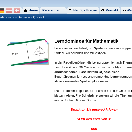
Home
Referendar
Häufige Fragen
Kontakt
War
ategorien
> Dominos / Quartette
Lerndominos für Mathematik
Lerndominos sind ideal, um Spielerisch in Kleingruppe
Stoff zu wiederholen und zu festigen.
In der Regel benötigen die Lerngruppen je nach Them
zwischen 20 und 30 Minuten, bis sie die richtige Lösu
erarbeitet haben. Faszinierend ist, dass diese
Beschäftigung nicht als anstrengendes Lernen sonder
als motivierendes Spiel empfunden wird.
Die Lerndominos gibt es für Themen von der Unterstu
bis zum Abitur. Pro Schuljahr erweitern wir die Themen
um ca. 12 bis 16 neue Sorten.
Beachten Sie unsere Aktionen
"4 für den Preis von 3"
und