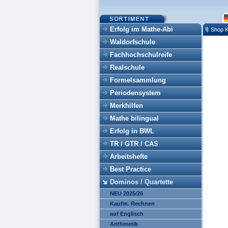
Erfolg im Mathe-Abi
Shop K
Waldorfschule
Fachhochschulreife
Realschule
Formelsammlung
Periodensystem
Merkhilfen
Mathe bilingual
Erfolg in BWL
TR / GTR / CAS
Arbeitshefte
Best Practice
Dominos / Quartette
NEU 2025/26
Kaufm. Rechnen
auf Englisch
Arithmetik