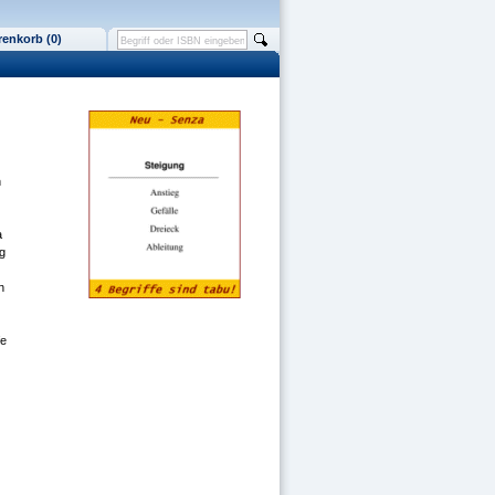
enkorb (0)
n
a
ng
n
fe