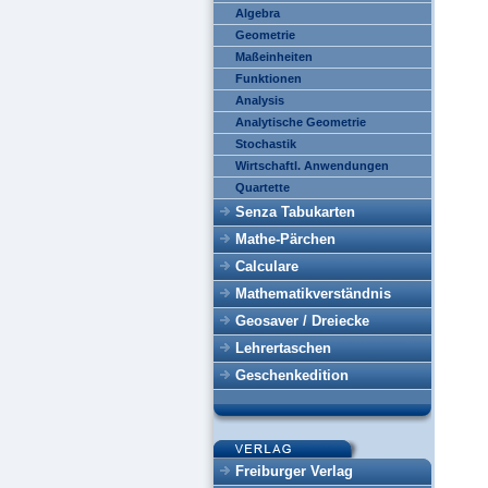
Algebra
Geometrie
Maßeinheiten
Funktionen
Analysis
Analytische Geometrie
Stochastik
Wirtschaftl. Anwendungen
Quartette
Senza Tabukarten
Mathe-Pärchen
Calculare
Mathematikverständnis
Geosaver / Dreiecke
Lehrertaschen
Geschenkedition
Freiburger Verlag