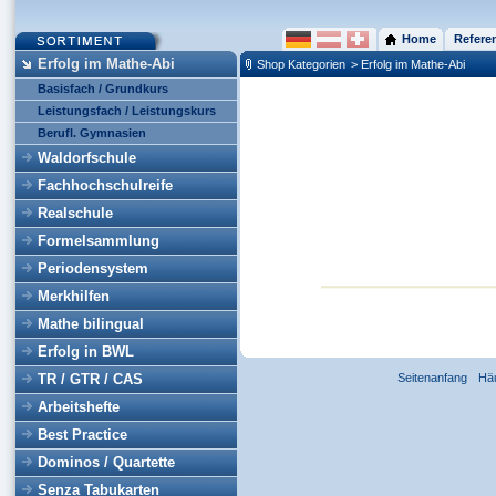
Home
Refere
Erfolg im Mathe-Abi
Shop Kategorien
> Erfolg im Mathe-Abi
Basisfach / Grundkurs
Leistungsfach / Leistungskurs
Berufl. Gymnasien
Waldorfschule
Fachhochschulreife
Realschule
Formelsammlung
Periodensystem
Merkhilfen
Mathe bilingual
Erfolg in BWL
TR / GTR / CAS
Seitenanfang
Hä
Arbeitshefte
Best Practice
Dominos / Quartette
Senza Tabukarten