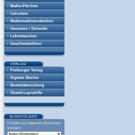
Mathe-Pärchen
Calculare
Mathematikverständnis
Geosaver / Dreiecke
Lehrertaschen
Geschenkedition
Freiburger Verlag
Digitale Bücher
Bestellabwicklung
Shanti-Leprahilfe
Produkte aus folgendem Bundesland
anzeigen: