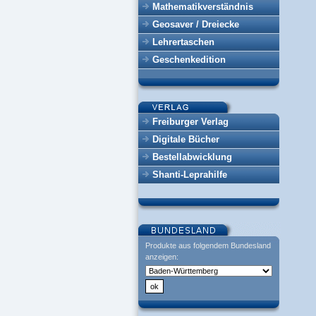
Mathematikverständnis
Geosaver / Dreiecke
Lehrertaschen
Geschenkedition
Freiburger Verlag
Digitale Bücher
Bestellabwicklung
Shanti-Leprahilfe
Produkte aus folgendem Bundesland
anzeigen: