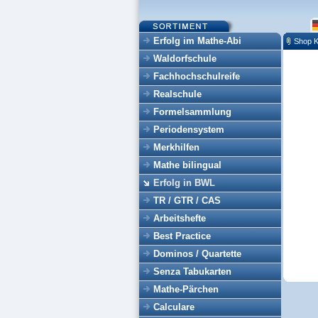
Erfolg im Mathe-Abi
Shop K
Waldorfschule
Fachhochschulreife
Realschule
Formelsammlung
Periodensystem
Merkhilfen
Mathe bilingual
Erfolg in BWL
TR / GTR / CAS
Arbeitshefte
Best Practice
Dominos / Quartette
Senza Tabukarten
Mathe-Pärchen
Calculare