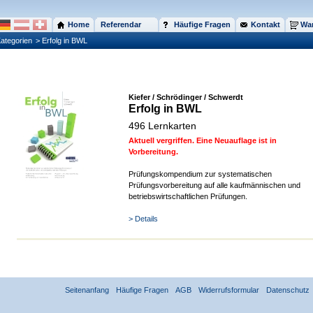
Home
Referendar
Häufige Fragen
Kontakt
War
ategorien
> Erfolg in BWL
Kiefer / Schrödinger / Schwerdt
Erfolg in BWL
496 Lernkarten
Aktuell vergriffen. Eine Neuauflage ist in
Vorbereitung.
Prüfungskompendium zur systematischen
Prüfungsvorbereitung auf alle kaufmännischen und
betriebswirtschaftlichen Prüfungen.
> Details
Seitenanfang
Häufige Fragen
AGB
Widerrufsformular
Datenschutz