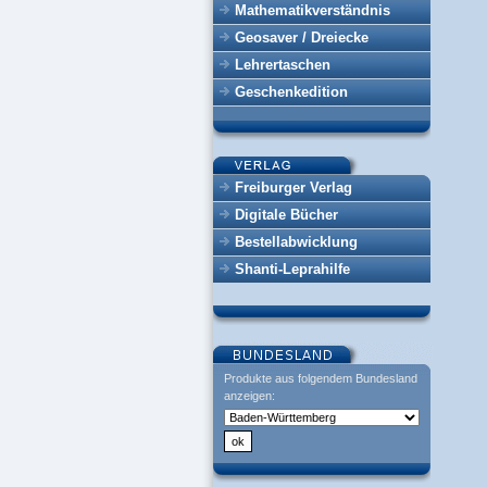
Mathematikverständnis
Geosaver / Dreiecke
Lehrertaschen
Geschenkedition
Freiburger Verlag
Digitale Bücher
Bestellabwicklung
Shanti-Leprahilfe
Produkte aus folgendem Bundesland
anzeigen: