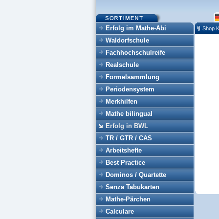
Erfolg im Mathe-Abi
Shop K
Waldorfschule
Fachhochschulreife
Realschule
Formelsammlung
Periodensystem
Merkhilfen
Mathe bilingual
Erfolg in BWL
TR / GTR / CAS
Arbeitshefte
Best Practice
Dominos / Quartette
Senza Tabukarten
Mathe-Pärchen
Calculare