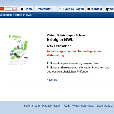
Home
Referendar
Häufige Fragen
Kontakt
War
ategorien
> Erfolg in BWL
Kiefer / Schrödinger / Schwerdt
Erfolg in BWL
496 Lernkarten
Aktuell vergriffen. Eine Neuauflage ist in
Vorbereitung.
Prüfungskompendium zur systematischen
Prüfungsvorbereitung auf alle kaufmännischen und
betriebswirtschaftlichen Prüfungen.
> Details
Seitenanfang
Häufige Fragen
AGB
Widerrufsformular
Datenschutz