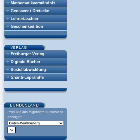
Mathematikverständnis
Geosaver / Dreiecke
Lehrertaschen
Geschenkedition
Freiburger Verlag
Digitale Bücher
Bestellabwicklung
Shanti-Leprahilfe
Produkte aus folgendem Bundesland
anzeigen: