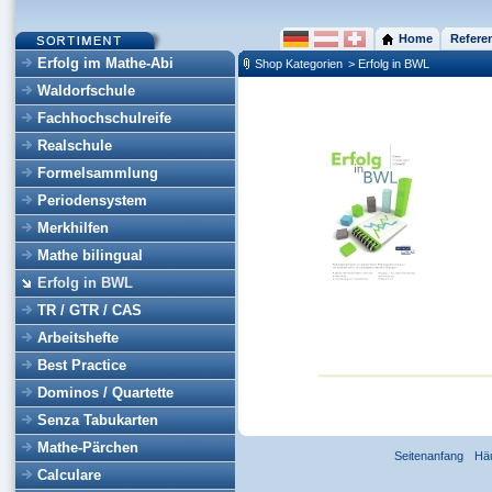
Home
Refere
Erfolg im Mathe-Abi
Shop Kategorien
> Erfolg in BWL
Waldorfschule
Fachhochschulreife
Realschule
Formelsammlung
Periodensystem
Merkhilfen
Mathe bilingual
Erfolg in BWL
TR / GTR / CAS
Arbeitshefte
Best Practice
Dominos / Quartette
Senza Tabukarten
Mathe-Pärchen
Seitenanfang
Hä
Calculare