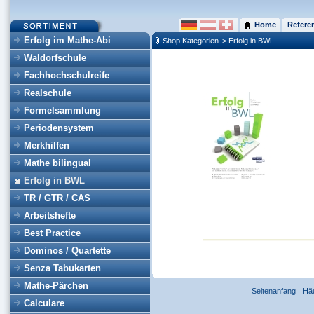
Home
Refere
Erfolg im Mathe-Abi
Shop Kategorien
> Erfolg in BWL
Waldorfschule
Fachhochschulreife
Realschule
Formelsammlung
Periodensystem
Merkhilfen
Mathe bilingual
Erfolg in BWL
TR / GTR / CAS
Arbeitshefte
Best Practice
Dominos / Quartette
Senza Tabukarten
Mathe-Pärchen
Seitenanfang
Hä
Calculare