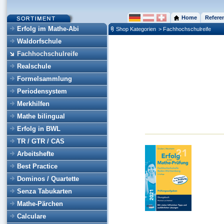
Home
Refere
Erfolg im Mathe-Abi
Shop Kategorien
> Fachhochschulreife
Waldorfschule
Fachhochschulreife
Realschule
Formelsammlung
Periodensystem
Merkhilfen
Mathe bilingual
Erfolg in BWL
TR / GTR / CAS
Arbeitshefte
Best Practice
Dominos / Quartette
Senza Tabukarten
Mathe-Pärchen
Calculare