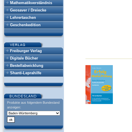
Mathematikverständnis
Geosaver / Dreiecke
Lehrertaschen
Geschenkedition
Freiburger Verlag
Digitale Bücher
Bestellabwicklung
Shanti-Leprahilfe
Produkte aus folgendem Bundesland
anzeigen: