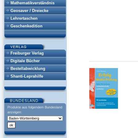
Mathematikverständnis
Geosaver / Dreiecke
Lehrertaschen
Geschenkedition
Freiburger Verlag
Digitale Bücher
Bestellabwicklung
Shanti-Leprahilfe
Produkte aus folgendem Bundesland
anzeigen: