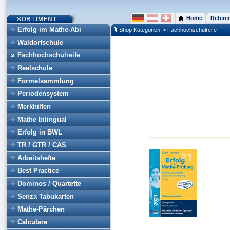
Home
Refere
Erfolg im Mathe-Abi
Shop Kategorien
> Fachhochschulreife
Waldorfschule
Fachhochschulreife
Realschule
Formelsammlung
Periodensystem
Merkhilfen
Mathe bilingual
Erfolg in BWL
TR / GTR / CAS
Arbeitshefte
Best Practice
Dominos / Quartette
Senza Tabukarten
Mathe-Pärchen
Calculare