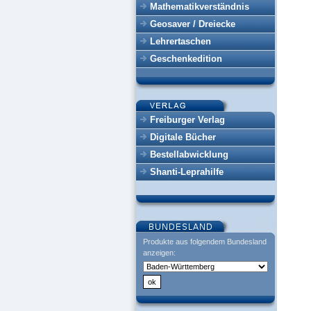
Mathematikverständnis
Geosaver / Dreiecke
Lehrertaschen
Geschenkedition
Freiburger Verlag
Digitale Bücher
Bestellabwicklung
Shanti-Leprahilfe
Produkte aus folgendem Bundesland
anzeigen: