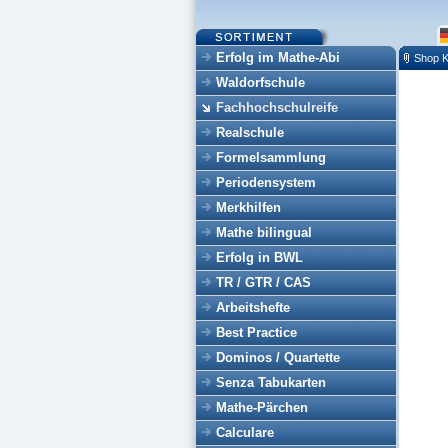
Erfolg im Mathe-Abi
Shop K
Waldorfschule
Fachhochschulreife
Realschule
Formelsammlung
Periodensystem
Merkhilfen
Mathe bilingual
Erfolg in BWL
TR / GTR / CAS
Arbeitshefte
Best Practice
Dominos / Quartette
Senza Tabukarten
Mathe-Pärchen
Calculare