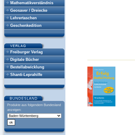
Mathematikverständnis
Geosaver / Dreiecke
Lehrertaschen
Geschenkedition
Freiburger Verlag
Digitale Bücher
Bestellabwicklung
Shanti-Leprahilfe
Produkte aus folgendem Bundesland
anzeigen: