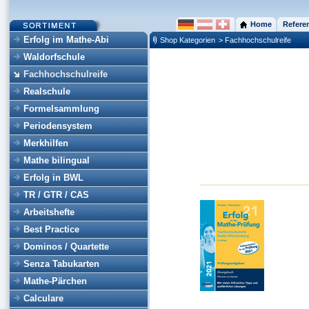
Home
Refere
Erfolg im Mathe-Abi
Shop Kategorien
> Fachhochschulreife
Waldorfschule
Fachhochschulreife
Realschule
Formelsammlung
Periodensystem
Merkhilfen
Mathe bilingual
Erfolg in BWL
TR / GTR / CAS
Arbeitshefte
Best Practice
Dominos / Quartette
Senza Tabukarten
Mathe-Pärchen
Calculare