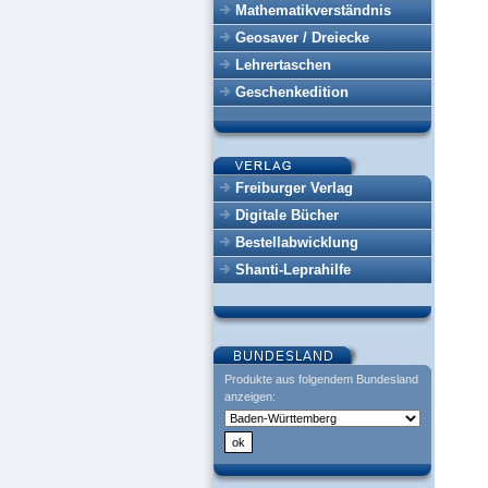
Mathematikverständnis
Geosaver / Dreiecke
Lehrertaschen
Geschenkedition
Freiburger Verlag
Digitale Bücher
Bestellabwicklung
Shanti-Leprahilfe
Produkte aus folgendem Bundesland
anzeigen: