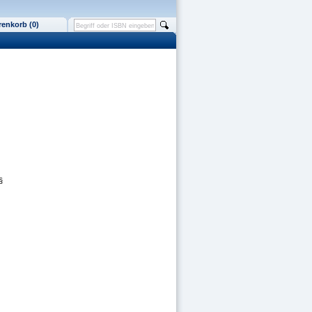
enkorb (0)
§