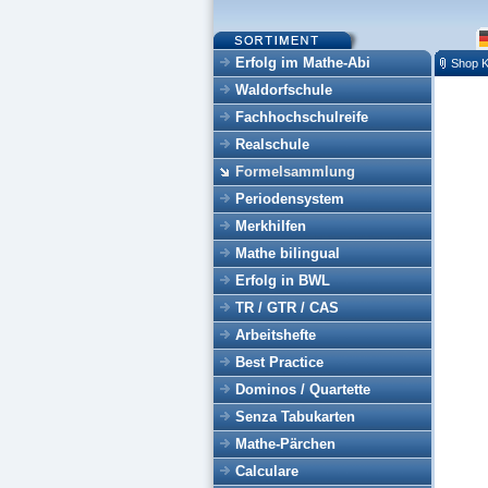
Erfolg im Mathe-Abi
Shop K
Waldorfschule
Fachhochschulreife
Realschule
Formelsammlung
Periodensystem
Merkhilfen
Mathe bilingual
Erfolg in BWL
TR / GTR / CAS
Arbeitshefte
Best Practice
Dominos / Quartette
Senza Tabukarten
Mathe-Pärchen
Calculare