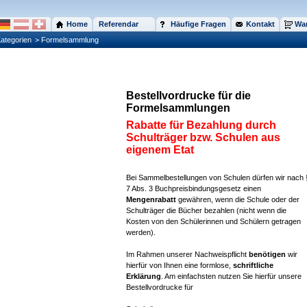
Home
Referendar
Häufige Fragen
Kontakt
War
ategorien
> Formelsammlung
Bestellvordrucke für die
Formelsammlungen
Rabatte für Bezahlung durch
Schulträger bzw. Schulen aus
eigenem Etat
Bei Sammelbestellungen von Schulen dürfen wir nach 
7 Abs. 3 Buchpreisbindungsgesetz einen
Mengenrabatt
gewähren, wenn die Schule oder der
Schulträger die Bücher bezahlen (nicht wenn die
Kosten von den Schülerinnen und Schülern getragen
werden).
Im Rahmen unserer Nachweispflicht
benötigen
wir
hierfür von Ihnen eine formlose,
schriftliche
Erklärung
. Am einfachsten nutzen Sie hierfür unsere
Bestellvordrucke für