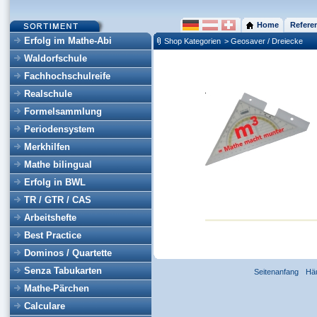
Home
Refere
Erfolg im Mathe-Abi
Shop Kategorien
> Geosaver / Dreiecke
Waldorfschule
Fachhochschulreife
Realschule
Formelsammlung
Periodensystem
Merkhilfen
Mathe bilingual
Erfolg in BWL
TR / GTR / CAS
Arbeitshefte
Best Practice
Dominos / Quartette
Senza Tabukarten
Seitenanfang
Hä
Mathe-Pärchen
Calculare