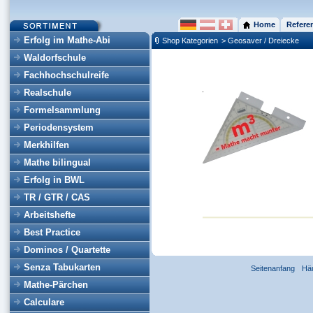
Home
Refere
Erfolg im Mathe-Abi
Shop Kategorien
> Geosaver / Dreiecke
Waldorfschule
Fachhochschulreife
Realschule
Formelsammlung
Periodensystem
Merkhilfen
Mathe bilingual
Erfolg in BWL
TR / GTR / CAS
Arbeitshefte
Best Practice
Dominos / Quartette
Senza Tabukarten
Seitenanfang
Hä
Mathe-Pärchen
Calculare