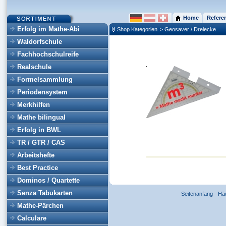
Home
Refere
Erfolg im Mathe-Abi
Shop Kategorien
> Geosaver / Dreiecke
Waldorfschule
Fachhochschulreife
Realschule
Formelsammlung
Periodensystem
Merkhilfen
Mathe bilingual
Erfolg in BWL
TR / GTR / CAS
Arbeitshefte
Best Practice
Dominos / Quartette
Senza Tabukarten
Seitenanfang
Hä
Mathe-Pärchen
Calculare