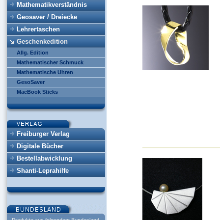
Mathematikverständnis
Geosaver / Dreiecke
Lehrertaschen
Geschenkedition
Allg. Edition
Mathematischer Schmuck
Mathematische Uhren
GesoSaver
MacBook Sticks
Freiburger Verlag
Digitale Bücher
Bestellabwicklung
Shanti-Leprahilfe