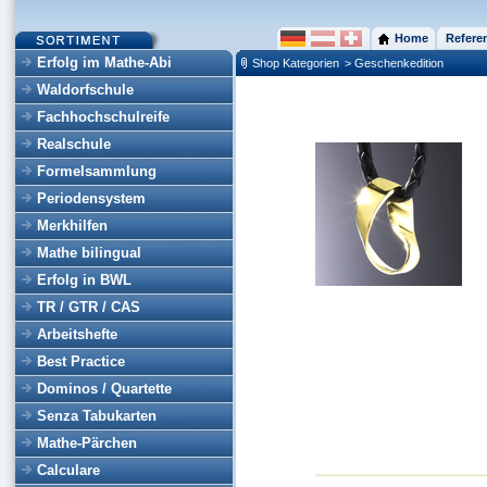
Home
Refere
Erfolg im Mathe-Abi
Shop Kategorien
> Geschenkedition
Waldorfschule
Fachhochschulreife
Realschule
Formelsammlung
Periodensystem
Merkhilfen
Mathe bilingual
Erfolg in BWL
TR / GTR / CAS
Arbeitshefte
Best Practice
Dominos / Quartette
Senza Tabukarten
Mathe-Pärchen
Calculare