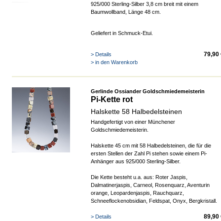
925/000 Sterling-Silber 3,8 cm breit mit einem
Baumwollband, Länge 48 cm.
Geliefert in Schmuck-Etui.
79,90
> Details
> in den Warenkorb
Gerlinde Ossiander Goldschmiedemeisterin
Pi-Kette rot
Halskette 58 Halbedelsteinen
Handgefertigt von einer Münchener
Goldschmiedemeisterin.
Halskette 45 cm mit 58 Halbedelsteinen, die für die
ersten Stellen der Zahl Pi stehen sowie einem Pi-
Anhänger aus 925/000 Sterling-Silber.
Die Kette besteht u.a. aus: Roter Jaspis,
Dalmatinerjaspis, Carneol, Rosenquarz, Aventurin
orange, Leopardenjaspis, Rauchquarz,
Schneeflockenobsidian, Feldspat, Onyx, Bergkristall.
89,90
> Details