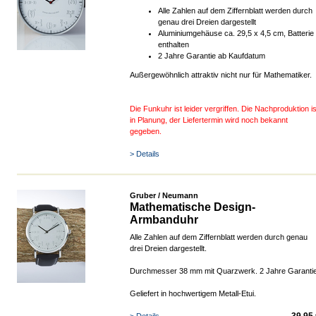
Alle Zahlen auf dem Ziffernblatt werden durch
genau drei Dreien dargestellt
Aluminiumgehäuse ca. 29,5 x 4,5 cm, Batterie
enthalten
2 Jahre Garantie ab Kaufdatum
Außergewöhnlich attraktiv nicht nur für Mathematiker.
Die Funkuhr ist leider vergriffen. Die Nachproduktion is
in Planung, der Liefertermin wird noch bekannt
gegeben.
> Details
Gruber / Neumann
Mathematische Design-
Armbanduhr
Alle Zahlen auf dem Ziffernblatt werden durch genau
drei Dreien dargestellt.
Durchmesser 38 mm mit Quarzwerk. 2 Jahre Garanti
Geliefert in hochwertigem Metall-Etui.