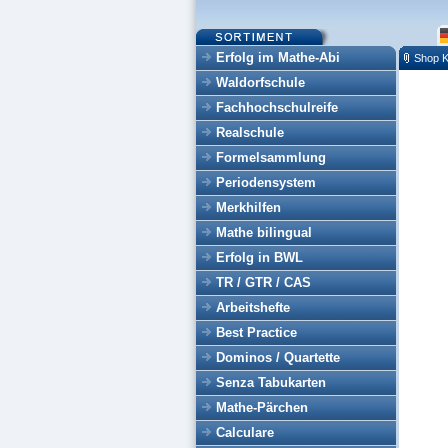
Erfolg im Mathe-Abi
Shop K
Waldorfschule
Fachhochschulreife
Realschule
Formelsammlung
Periodensystem
Merkhilfen
Mathe bilingual
Erfolg in BWL
TR / GTR / CAS
Arbeitshefte
Best Practice
Dominos / Quartette
Senza Tabukarten
Mathe-Pärchen
Calculare