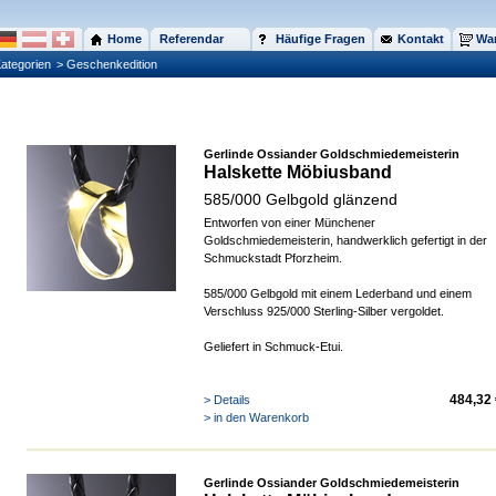
Home
Referendar
Häufige Fragen
Kontakt
War
ategorien
> Geschenkedition
Gerlinde Ossiander Goldschmiedemeisterin
Halskette Möbiusband
585/000 Gelbgold glänzend
Entworfen von einer Münchener
Goldschmiedemeisterin, handwerklich gefertigt in der
Schmuckstadt Pforzheim.
585/000 Gelbgold mit einem Lederband und einem
Verschluss 925/000 Sterling-Silber vergoldet.
Geliefert in Schmuck-Etui.
484,32 
> Details
> in den Warenkorb
Gerlinde Ossiander Goldschmiedemeisterin