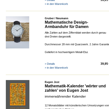
39,95
> Details
> in den Warenkorb
Gruber / Neumann
Mathematische Design-
Armbanduhr für Damen
Alle Zahlen auf dem Ziffernblatt werden durch genau
drei Dreien dargestellt.
Durchmesser 28 mm mit Quarzwerk. 2 Jahre Garanti
Geliefert in hochwertigem Metall-Etui.
39,95
> Details
> in den Warenkorb
Eugen Jost
Mathematik-Kalender 'wörter und
zahlen' von Eugen Jost
immerwährender Kalender
12 Monatsblätter mit künstlerischen Umsetzungen von