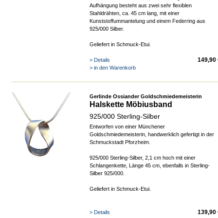
Aufhängung besteht aus zwei sehr flexiblen
Stahldrähten, ca. 45 cm lang, mit einer
Kunststoffummantelung und einem Federring aus
925/000 Silber.
Geliefert in Schmuck-Etui.
149,90 
> Details
> in den Warenkorb
Gerlinde Ossiander Goldschmiedemeisterin
Halskette Möbiusband
925/000 Sterling-Silber
Entworfen von einer Münchener
Goldschmiedemeisterin, handwerklich gefertigt in der
Schmuckstadt Pforzheim.
925/000 Sterling-Silber, 2,1 cm hoch mit einer
Schlangenkette, Länge 45 cm, ebenfalls in Sterling-
Silber 925/000.
Geliefert in Schmuck-Etui.
139,90 
> Details