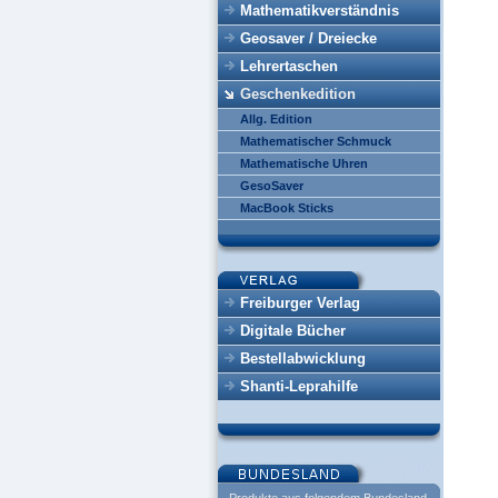
Mathematikverständnis
Geosaver / Dreiecke
Lehrertaschen
Geschenkedition
Allg. Edition
Mathematischer Schmuck
Mathematische Uhren
GesoSaver
MacBook Sticks
Freiburger Verlag
Digitale Bücher
Bestellabwicklung
Shanti-Leprahilfe