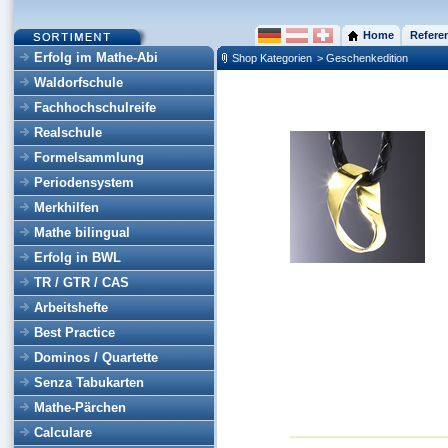
Home
Refere
Erfolg im Mathe-Abi
Shop Kategorien
> Geschenkedition
Waldorfschule
Fachhochschulreife
Realschule
Formelsammlung
Periodensystem
Merkhilfen
Mathe bilingual
Erfolg in BWL
TR / GTR / CAS
Arbeitshefte
Best Practice
Dominos / Quartette
Senza Tabukarten
Mathe-Pärchen
Calculare