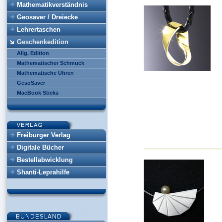
Mathematikverständnis
Geosaver / Dreiecke
Lehrertaschen
Geschenkedition
Allg. Edition
Mathematischer Schmuck
Mathematische Uhren
GesoSaver
MacBook Sticks
Freiburger Verlag
Digitale Bücher
Bestellabwicklung
Shanti-Leprahilfe