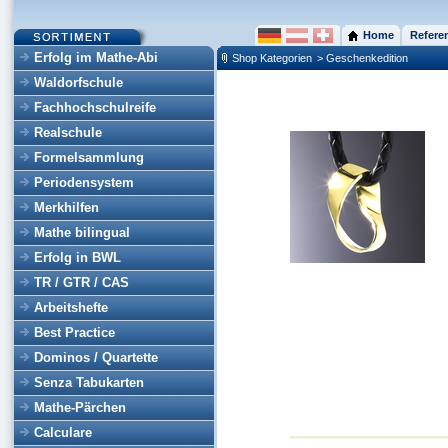
Home
Refere
Erfolg im Mathe-Abi
Shop Kategorien
> Geschenkedition
Waldorfschule
Fachhochschulreife
Realschule
Formelsammlung
Periodensystem
Merkhilfen
Mathe bilingual
Erfolg in BWL
TR / GTR / CAS
Arbeitshefte
Best Practice
Dominos / Quartette
Senza Tabukarten
Mathe-Pärchen
Calculare