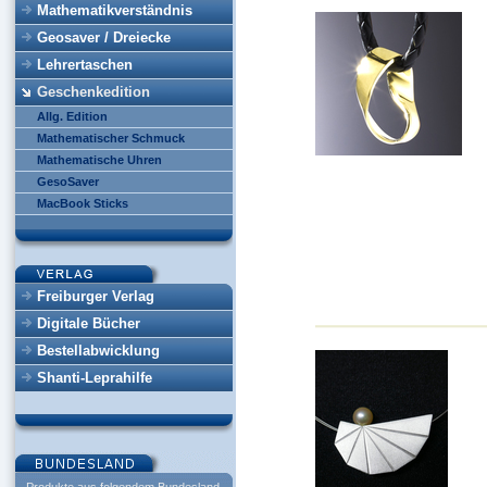
Mathematikverständnis
Geosaver / Dreiecke
Lehrertaschen
Geschenkedition
Allg. Edition
Mathematischer Schmuck
Mathematische Uhren
GesoSaver
MacBook Sticks
Freiburger Verlag
Digitale Bücher
Bestellabwicklung
Shanti-Leprahilfe