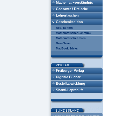
Mathematikverständnis
Geosaver / Dreiecke
Lehrertaschen
Geschenkedition
Allg. Edition
Mathematischer Schmuck
Mathematische Uhren
GesoSaver
MacBook Sticks
Freiburger Verlag
Digitale Bücher
Bestellabwicklung
Shanti-Leprahilfe