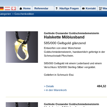
Home
Referendar
Häufige Fragen
Kontakt
War
ategorien
> Geschenkedition
Gerlinde Ossiander Goldschmiedemeisterin
Halskette Möbiusband
585/000 Gelbgold glänzend
Entworfen von einer Münchener
Goldschmiedemeisterin, handwerklich gefertigt in der
Schmuckstadt Pforzheim.
585/000 Gelbgold mit einem Lederband und einem
Verschluss 925/000 Sterling-Silber vergoldet.
Geliefert in Schmuck-Etui.
484,32 
> Details
> in den Warenkorb
Gerlinde Ossiander Goldschmiedemeisterin