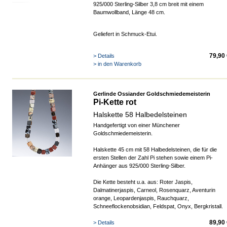
925/000 Sterling-Silber 3,8 cm breit mit einem
Baumwollband, Länge 48 cm.
Geliefert in Schmuck-Etui.
79,90
> Details
> in den Warenkorb
Gerlinde Ossiander Goldschmiedemeisterin
Pi-Kette rot
Halskette 58 Halbedelsteinen
Handgefertigt von einer Münchener
Goldschmiedemeisterin.
Halskette 45 cm mit 58 Halbedelsteinen, die für die
ersten Stellen der Zahl Pi stehen sowie einem Pi-
Anhänger aus 925/000 Sterling-Silber.
Die Kette besteht u.a. aus: Roter Jaspis,
Dalmatinerjaspis, Carneol, Rosenquarz, Aventurin
orange, Leopardenjaspis, Rauchquarz,
Schneeflockenobsidian, Feldspat, Onyx, Bergkristall.
89,90
> Details