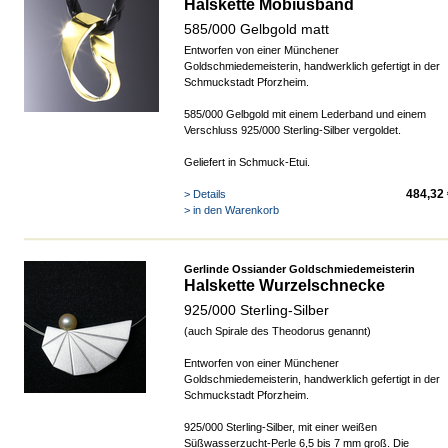
Halskette Möbiusband
585/000 Gelbgold matt
Entworfen von einer Münchener
Goldschmiedemeisterin, handwerklich gefertigt in der
Schmuckstadt Pforzheim.
585/000 Gelbgold mit einem Lederband und einem
Verschluss 925/000 Sterling-Silber vergoldet.
Geliefert in Schmuck-Etui.
484,32 
> Details
> in den Warenkorb
Gerlinde Ossiander Goldschmiedemeisterin
Halskette Wurzelschnecke
925/000 Sterling-Silber
(auch Spirale des Theodorus genannt)
Entworfen von einer Münchener
Goldschmiedemeisterin, handwerklich gefertigt in der
Schmuckstadt Pforzheim.
925/000 Sterling-Silber, mit einer weißen
Süßwasserzucht-Perle 6,5 bis 7 mm groß. Die