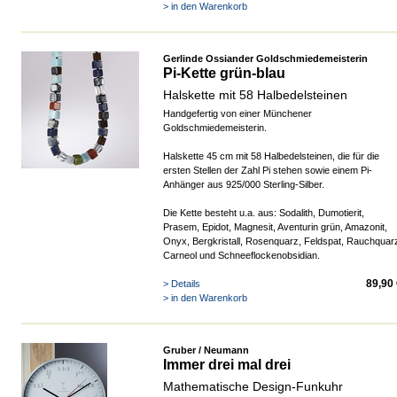
> in den Warenkorb
Gerlinde Ossiander Goldschmiedemeisterin
Pi-Kette grün-blau
Halskette mit 58 Halbedelsteinen
Handgefertig von einer Münchener
Goldschmiedemeisterin.
Halskette 45 cm mit 58 Halbedelsteinen, die für die
ersten Stellen der Zahl Pi stehen sowie einem Pi-
Anhänger aus 925/000 Sterling-Silber.
Die Kette besteht u.a. aus: Sodalith, Dumotierit,
Prasem, Epidot, Magnesit, Aventurin grün, Amazonit,
Onyx, Bergkristall, Rosenquarz, Feldspat, Rauchquar
Carneol und Schneeflockenobsidian.
89,90
> Details
> in den Warenkorb
Gruber / Neumann
Immer drei mal drei
Mathematische Design-Funkuhr