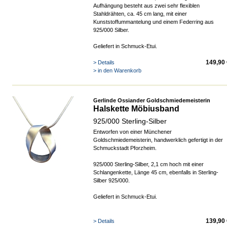
Aufhängung besteht aus zwei sehr flexiblen
Stahldrähten, ca. 45 cm lang, mit einer
Kunststoffummantelung und einem Federring aus
925/000 Silber.
Geliefert in Schmuck-Etui.
149,90 
> Details
> in den Warenkorb
Gerlinde Ossiander Goldschmiedemeisterin
Halskette Möbiusband
925/000 Sterling-Silber
Entworfen von einer Münchener
Goldschmiedemeisterin, handwerklich gefertigt in der
Schmuckstadt Pforzheim.
925/000 Sterling-Silber, 2,1 cm hoch mit einer
Schlangenkette, Länge 45 cm, ebenfalls in Sterling-
Silber 925/000.
Geliefert in Schmuck-Etui.
139,90 
> Details