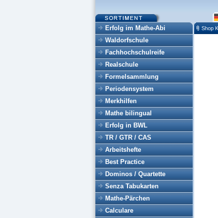
Erfolg im Mathe-Abi
Shop K
Waldorfschule
Fachhochschulreife
Realschule
Formelsammlung
Periodensystem
Merkhilfen
Mathe bilingual
Erfolg in BWL
TR / GTR / CAS
Arbeitshefte
Best Practice
Dominos / Quartette
Senza Tabukarten
Mathe-Pärchen
Calculare