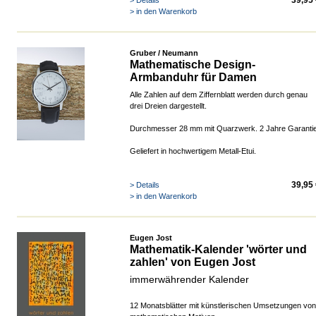
39,95
> Details
> in den Warenkorb
Gruber / Neumann
Mathematische Design-
Armbanduhr für Damen
Alle Zahlen auf dem Ziffernblatt werden durch genau
drei Dreien dargestellt.
Durchmesser 28 mm mit Quarzwerk. 2 Jahre Garanti
Geliefert in hochwertigem Metall-Etui.
39,95
> Details
> in den Warenkorb
Eugen Jost
Mathematik-Kalender 'wörter und
zahlen' von Eugen Jost
immerwährender Kalender
12 Monatsblätter mit künstlerischen Umsetzungen von