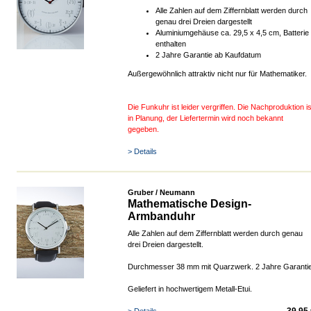
Alle Zahlen auf dem Ziffernblatt werden durch
genau drei Dreien dargestellt
Aluminiumgehäuse ca. 29,5 x 4,5 cm, Batterie
enthalten
2 Jahre Garantie ab Kaufdatum
Außergewöhnlich attraktiv nicht nur für Mathematiker.
Die Funkuhr ist leider vergriffen. Die Nachproduktion is
in Planung, der Liefertermin wird noch bekannt
gegeben.
> Details
Gruber / Neumann
Mathematische Design-
Armbanduhr
Alle Zahlen auf dem Ziffernblatt werden durch genau
drei Dreien dargestellt.
Durchmesser 38 mm mit Quarzwerk. 2 Jahre Garanti
Geliefert in hochwertigem Metall-Etui.