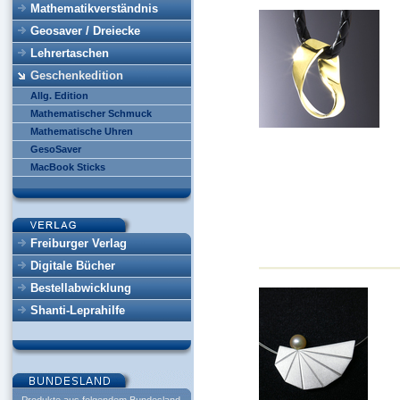
Mathematikverständnis
Geosaver / Dreiecke
Lehrertaschen
Geschenkedition
Allg. Edition
Mathematischer Schmuck
Mathematische Uhren
GesoSaver
MacBook Sticks
Freiburger Verlag
Digitale Bücher
Bestellabwicklung
Shanti-Leprahilfe