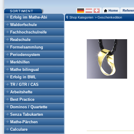
Home
Refere
Erfolg im Mathe-Abi
Shop Kategorien
> Geschenkedition
Waldorfschule
Fachhochschulreife
Realschule
Formelsammlung
Periodensystem
Merkhilfen
Mathe bilingual
Erfolg in BWL
TR / GTR / CAS
Arbeitshefte
Best Practice
Dominos / Quartette
Senza Tabukarten
Mathe-Pärchen
Calculare