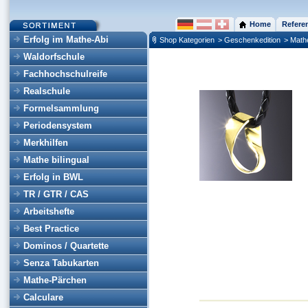
Home
Refere
Erfolg im Mathe-Abi
Shop Kategorien
> Geschenkedition
> Math
Waldorfschule
Fachhochschulreife
Realschule
Formelsammlung
Periodensystem
Merkhilfen
Mathe bilingual
Erfolg in BWL
TR / GTR / CAS
Arbeitshefte
Best Practice
Dominos / Quartette
Senza Tabukarten
Mathe-Pärchen
Calculare