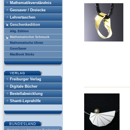
Mathematikverständnis
Geosaver / Dreiecke
Lehrertaschen
Geschenkedition
Allg. Edition
Mathematischer Schmuck
Mathematische Uhren
GesoSaver
MacBook Sticks
Freiburger Verlag
Digitale Bücher
Bestellabwicklung
Shanti-Leprahilfe