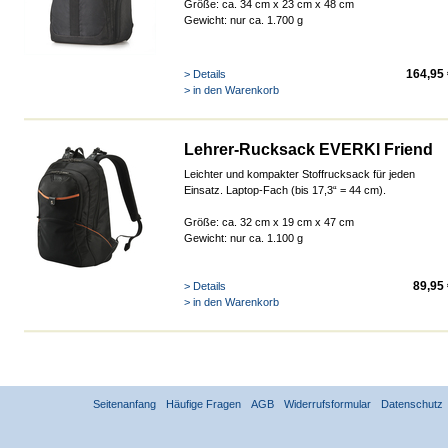
Größe: ca. 34 cm x 23 cm x 48 cm
Gewicht: nur
ca. 1.70
0 g
164,95 
> Details
> in den Warenkorb
Lehrer-Rucksack EVERKI Friend
Leichter und kompakter Stoffrucksack für jeden
Einsatz. Laptop-Fach (bis 17,3“ = 44 cm).
Größe: ca. 32 cm x 19 cm x 47 cm
Gewicht: nur
ca. 1.10
0 g
89,95
> Details
> in den Warenkorb
Seitenanfang
Häufige Fragen
AGB
Widerrufsformular
Datenschutz