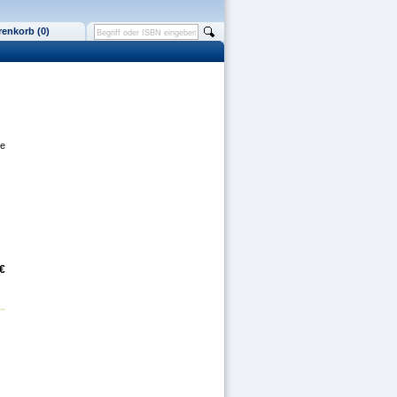
enkorb (0)
ße
€