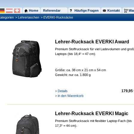
Home
Referendar
Häufige Fragen
Kontakt
War
ategorien
> Lehrertaschen
> EVERKI-Rucksäcke
Lehrer-Rucksack EVERKI Award
Premium Stoffrucksack für viel Ladevolumen und gro
Laptops (bis 18,4“ = 47 cm).
Größe: ca. 38 cm x 21 cm x 54 cm
Gewicht: nur
ca. 1.80
0 g
179,95 
> Details
> in den Warenkorb
Lehrer-Rucksack EVERKI Magic
Premium Stoffrucksack mit flexibler Laptop-Fach (bis
17,3“ = 44 cm).