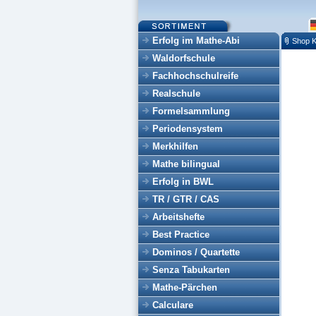
Erfolg im Mathe-Abi
Shop K
Waldorfschule
Fachhochschulreife
Realschule
Formelsammlung
Periodensystem
Merkhilfen
Mathe bilingual
Erfolg in BWL
TR / GTR / CAS
Arbeitshefte
Best Practice
Dominos / Quartette
Senza Tabukarten
Mathe-Pärchen
Calculare