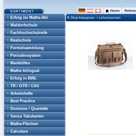
Home
Refere
Erfolg im Mathe-Abi
Shop Kategorien
> Lehrertaschen
Waldorfschule
Fachhochschulreife
Realschule
Formelsammlung
Periodensystem
Merkhilfen
Mathe bilingual
Erfolg in BWL
TR / GTR / CAS
Arbeitshefte
Best Practice
Dominos / Quartette
Senza Tabukarten
Mathe-Pärchen
Calculare