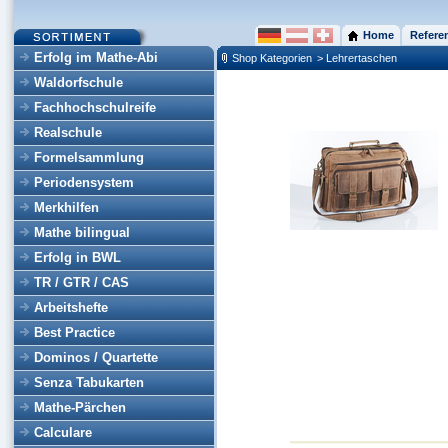
Home
Refere
Erfolg im Mathe-Abi
Shop Kategorien
> Lehrertaschen
Waldorfschule
Fachhochschulreife
Realschule
Formelsammlung
Periodensystem
Merkhilfen
Mathe bilingual
Erfolg in BWL
TR / GTR / CAS
Arbeitshefte
Best Practice
Dominos / Quartette
Senza Tabukarten
Mathe-Pärchen
Calculare