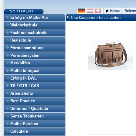
Home
Refere
Erfolg im Mathe-Abi
Shop Kategorien
> Lehrertaschen
Waldorfschule
Fachhochschulreife
Realschule
Formelsammlung
Periodensystem
Merkhilfen
Mathe bilingual
Erfolg in BWL
TR / GTR / CAS
Arbeitshefte
Best Practice
Dominos / Quartette
Senza Tabukarten
Mathe-Pärchen
Calculare