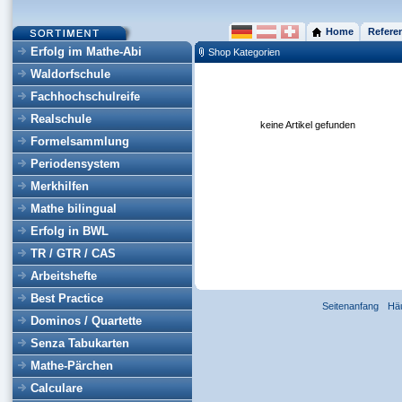
Home
Refere
Erfolg im Mathe-Abi
Shop Kategorien
Waldorfschule
Fachhochschulreife
Realschule
keine Artikel gefunden
Formelsammlung
Periodensystem
Merkhilfen
Mathe bilingual
Erfolg in BWL
TR / GTR / CAS
Arbeitshefte
Best Practice
Seitenanfang
Hä
Dominos / Quartette
Senza Tabukarten
Mathe-Pärchen
Calculare