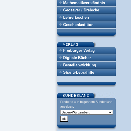
Mathematikverständnis
Geosaver / Dreiecke
Lehrertaschen
Geschenkedition
Freiburger Verlag
Digitale Bücher
Bestellabwicklung
Shanti-Leprahilfe
Produkte aus folgendem Bundesland
anzeigen: