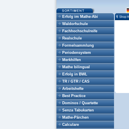
Erfolg im Mathe-Abi
Shop K
Waldorfschule
Fachhochschulreife
Realschule
Formelsammlung
Periodensystem
Merkhilfen
Mathe bilingual
Erfolg in BWL
TR / GTR / CAS
Arbeitshefte
Best Practice
Dominos / Quartette
Senza Tabukarten
Mathe-Pärchen
Calculare