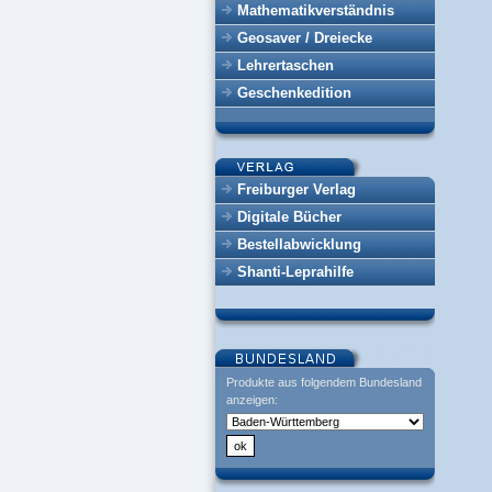
Mathematikverständnis
Geosaver / Dreiecke
Lehrertaschen
Geschenkedition
Freiburger Verlag
Digitale Bücher
Bestellabwicklung
Shanti-Leprahilfe
Produkte aus folgendem Bundesland
anzeigen: