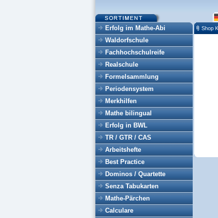
Erfolg im Mathe-Abi
Shop K
Waldorfschule
Fachhochschulreife
Realschule
Formelsammlung
Periodensystem
Merkhilfen
Mathe bilingual
Erfolg in BWL
TR / GTR / CAS
Arbeitshefte
Best Practice
Dominos / Quartette
Senza Tabukarten
Mathe-Pärchen
Calculare