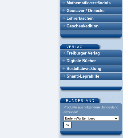
Mathematikverständnis
Geosaver / Dreiecke
Lehrertaschen
Geschenkedition
Freiburger Verlag
Digitale Bücher
Bestellabwicklung
Shanti-Leprahilfe
Produkte aus folgendem Bundesland
anzeigen: