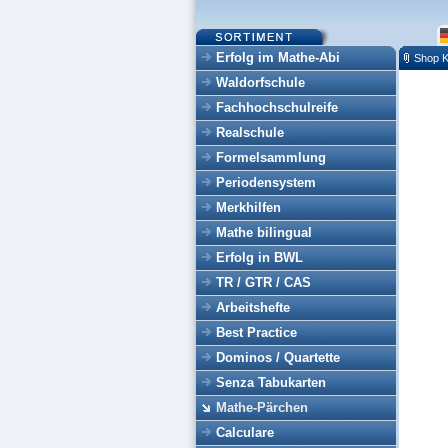
Erfolg im Mathe-Abi
Shop K
Waldorfschule
Fachhochschulreife
Realschule
Formelsammlung
Periodensystem
Merkhilfen
Mathe bilingual
Erfolg in BWL
TR / GTR / CAS
Arbeitshefte
Best Practice
Dominos / Quartette
Senza Tabukarten
Mathe-Pärchen
Calculare