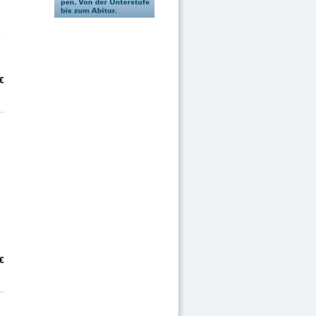
,
 €
 €