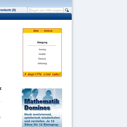
enkorb (0)
,
 €
e