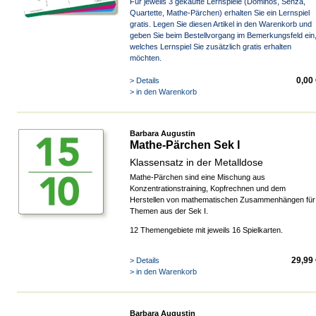
Für jeweils 3 gekaufte Lernspiele (Dominos, Senza,
Quartette, Mathe-Pärchen) erhalten Sie ein Lernspiel
gratis. Legen Sie diesen Artikel in den Warenkorb und
geben Sie beim Bestellvorgang im Bemerkungsfeld ein
welches Lernspiel Sie zusätzlich gratis erhalten
möchten.
0,00
> Details
> in den Warenkorb
Barbara Augustin
Mathe-Pärchen Sek I
Klassensatz in der Metalldose
Mathe-Pärchen sind eine Mischung aus
Konzentrationstraining, Kopfrechnen und dem
Herstellen von mathematischen Zusammenhängen für
Themen aus der Sek I.
12 Themengebiete mit jeweils 16 Spielkarten.
29,99
> Details
> in den Warenkorb
Barbara Augustin