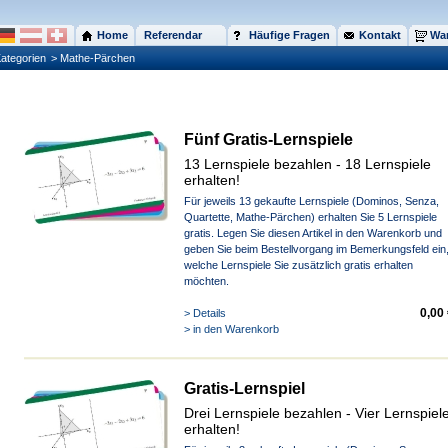
Home
Referendar
Häufige Fragen
Kontakt
War
ategorien
> Mathe-Pärchen
Fünf Gratis-Lernspiele
13 Lernspiele bezahlen - 18 Lernspiele
erhalten!
Für jeweils 13 gekaufte Lernspiele (Dominos, Senza,
Quartette, Mathe-Pärchen) erhalten Sie 5 Lernspiele
gratis. Legen Sie diesen Artikel in den Warenkorb und
geben Sie beim Bestellvorgang im Bemerkungsfeld ein
welche Lernspiele Sie zusätzlich gratis erhalten
möchten.
0,00
> Details
> in den Warenkorb
Gratis-Lernspiel
Drei Lernspiele bezahlen - Vier Lernspiel
erhalten!