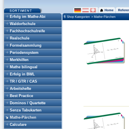
Home
Refere
Erfolg im Mathe-Abi
Shop Kategorien
> Mathe-Pärchen
Waldorfschule
Fachhochschulreife
Realschule
Formelsammlung
Periodensystem
Merkhilfen
Mathe bilingual
Erfolg in BWL
TR / GTR / CAS
Arbeitshefte
Best Practice
Dominos / Quartette
Senza Tabukarten
Mathe-Pärchen
Calculare