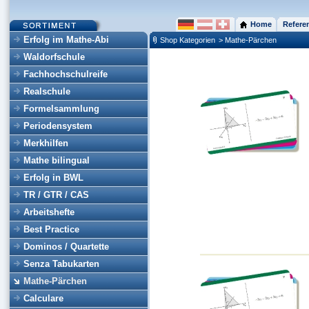
Home
Refere
Erfolg im Mathe-Abi
Shop Kategorien
> Mathe-Pärchen
Waldorfschule
Fachhochschulreife
Realschule
Formelsammlung
Periodensystem
Merkhilfen
Mathe bilingual
Erfolg in BWL
TR / GTR / CAS
Arbeitshefte
Best Practice
Dominos / Quartette
Senza Tabukarten
Mathe-Pärchen
Calculare