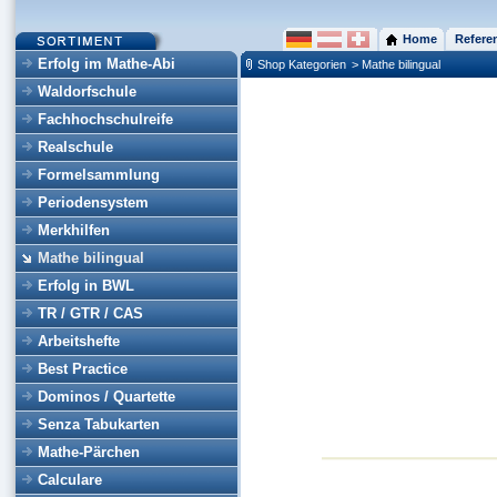
Home
Refere
Erfolg im Mathe-Abi
Shop Kategorien
> Mathe bilingual
Waldorfschule
Fachhochschulreife
Realschule
Formelsammlung
Periodensystem
Merkhilfen
Mathe bilingual
Erfolg in BWL
TR / GTR / CAS
Arbeitshefte
Best Practice
Dominos / Quartette
Senza Tabukarten
Mathe-Pärchen
Calculare