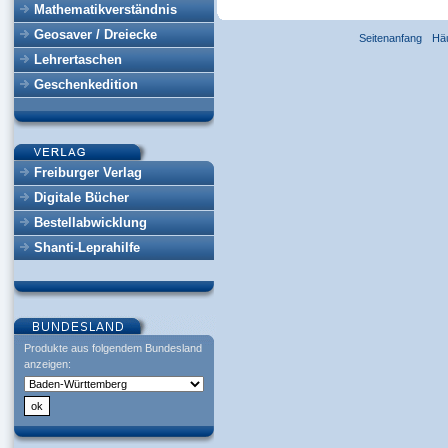
Mathematikverständnis
Geosaver / Dreiecke
Seitenanfang
Hä
Lehrertaschen
Geschenkedition
Freiburger Verlag
Digitale Bücher
Bestellabwicklung
Shanti-Leprahilfe
Produkte aus folgendem Bundesland
anzeigen: