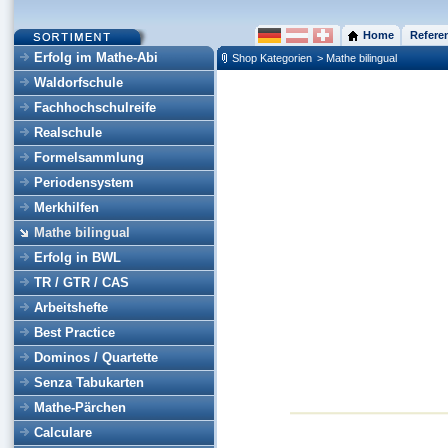
Home
Refere
Erfolg im Mathe-Abi
Shop Kategorien
> Mathe bilingual
Waldorfschule
Fachhochschulreife
Realschule
Formelsammlung
Periodensystem
Merkhilfen
Mathe bilingual
Erfolg in BWL
TR / GTR / CAS
Arbeitshefte
Best Practice
Dominos / Quartette
Senza Tabukarten
Mathe-Pärchen
Calculare