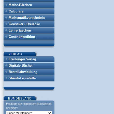
Mathe-Pärchen
Calculare
Mathematikverständnis
Geosaver / Dreiecke
Lehrertaschen
Geschenkedition
Freiburger Verlag
Digitale Bücher
Bestellabwicklung
Shanti-Leprahilfe
Produkte aus folgendem Bundesland
anzeigen: