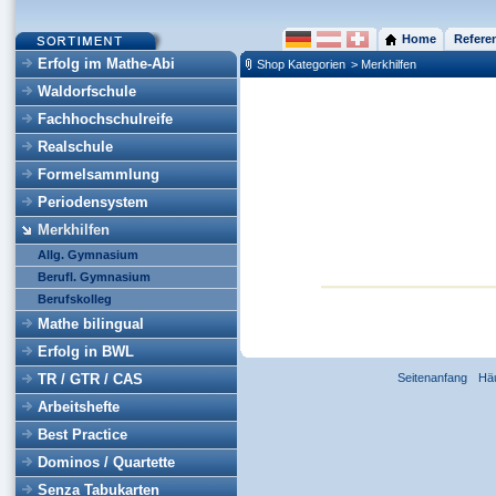
Home
Refere
Erfolg im Mathe-Abi
Shop Kategorien
> Merkhilfen
Waldorfschule
Fachhochschulreife
Realschule
Formelsammlung
Periodensystem
Merkhilfen
Allg. Gymnasium
Berufl. Gymnasium
Berufskolleg
Mathe bilingual
Erfolg in BWL
TR / GTR / CAS
Seitenanfang
Hä
Arbeitshefte
Best Practice
Dominos / Quartette
Senza Tabukarten