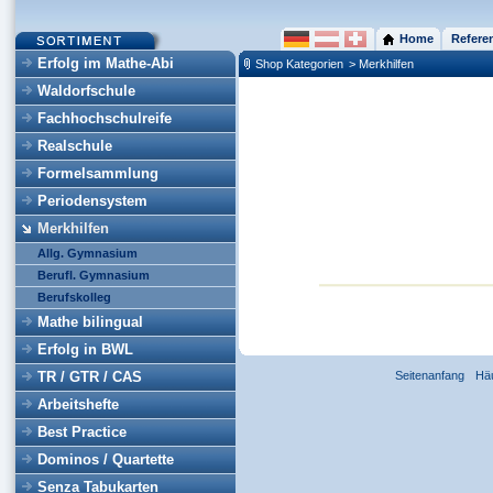
Home
Refere
Erfolg im Mathe-Abi
Shop Kategorien
> Merkhilfen
Waldorfschule
Fachhochschulreife
Realschule
Formelsammlung
Periodensystem
Merkhilfen
Allg. Gymnasium
Berufl. Gymnasium
Berufskolleg
Mathe bilingual
Erfolg in BWL
TR / GTR / CAS
Seitenanfang
Hä
Arbeitshefte
Best Practice
Dominos / Quartette
Senza Tabukarten