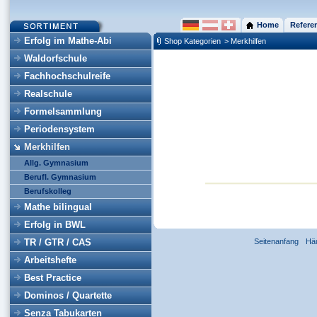
Home
Refere
Erfolg im Mathe-Abi
Shop Kategorien
> Merkhilfen
Waldorfschule
Fachhochschulreife
Realschule
Formelsammlung
Periodensystem
Merkhilfen
Allg. Gymnasium
Berufl. Gymnasium
Berufskolleg
Mathe bilingual
Erfolg in BWL
TR / GTR / CAS
Seitenanfang
Hä
Arbeitshefte
Best Practice
Dominos / Quartette
Senza Tabukarten