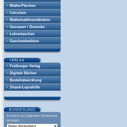
Mathe-Pärchen
Calculare
Mathematikverständnis
Geosaver / Dreiecke
Lehrertaschen
Geschenkedition
Freiburger Verlag
Digitale Bücher
Bestellabwicklung
Shanti-Leprahilfe
Produkte aus folgendem Bundesland
anzeigen: