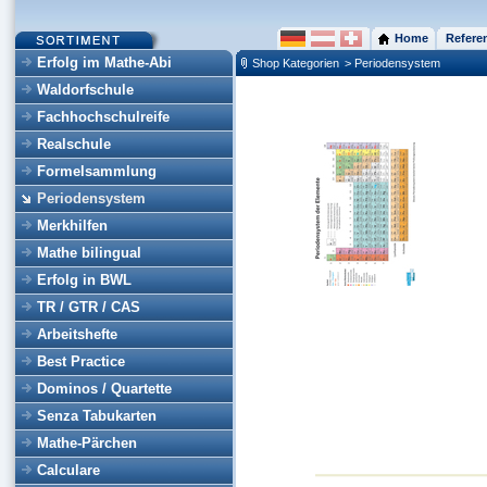
Home
Refere
Erfolg im Mathe-Abi
Shop Kategorien
> Periodensystem
Waldorfschule
Fachhochschulreife
Realschule
Formelsammlung
Periodensystem
Merkhilfen
Mathe bilingual
Erfolg in BWL
TR / GTR / CAS
Arbeitshefte
Best Practice
Dominos / Quartette
Senza Tabukarten
Mathe-Pärchen
Calculare