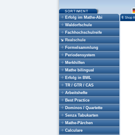
Erfolg im Mathe-Abi
Shop K
Waldorfschule
Fachhochschulreife
Realschule
Formelsammlung
Periodensystem
Merkhilfen
Mathe bilingual
Erfolg in BWL
TR / GTR / CAS
Arbeitshefte
Best Practice
Dominos / Quartette
Senza Tabukarten
Mathe-Pärchen
Calculare