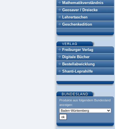
Mathematikverständnis
Geosaver / Dreiecke
Lehrertaschen
Geschenkedition
Freiburger Verlag
Digitale Bücher
Bestellabwicklung
Shanti-Leprahilfe
Produkte aus folgendem Bundesland
anzeigen: