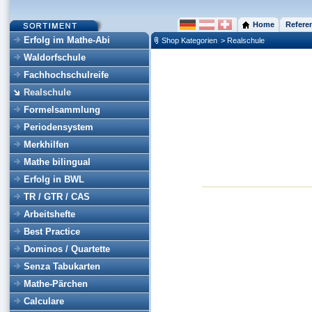
Home
Refere
Erfolg im Mathe-Abi
Shop Kategorien
> Realschule
Waldorfschule
Fachhochschulreife
Realschule
Formelsammlung
Periodensystem
Merkhilfen
Mathe bilingual
Erfolg in BWL
TR / GTR / CAS
Arbeitshefte
Best Practice
Dominos / Quartette
Senza Tabukarten
Mathe-Pärchen
Calculare