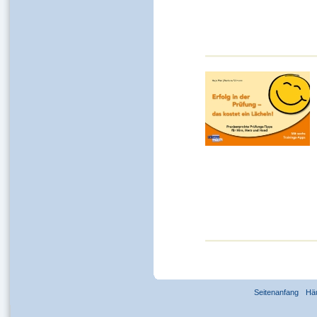
Seitenanfang
Hä