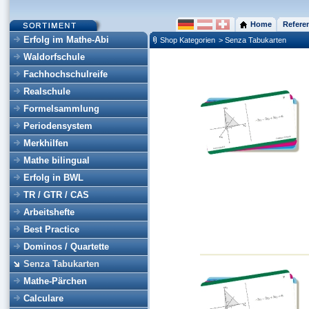
Home
Refere
Erfolg im Mathe-Abi
Shop Kategorien
> Senza Tabukarten
Waldorfschule
Fachhochschulreife
Realschule
Formelsammlung
Periodensystem
Merkhilfen
Mathe bilingual
Erfolg in BWL
TR / GTR / CAS
Arbeitshefte
Best Practice
Dominos / Quartette
Senza Tabukarten
Mathe-Pärchen
Calculare