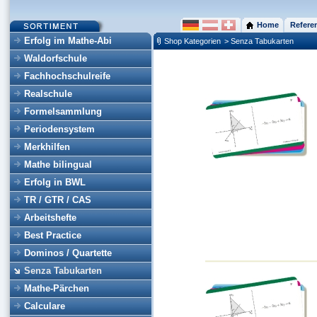
Home
Refere
Erfolg im Mathe-Abi
Shop Kategorien
> Senza Tabukarten
Waldorfschule
Fachhochschulreife
Realschule
Formelsammlung
Periodensystem
Merkhilfen
Mathe bilingual
Erfolg in BWL
TR / GTR / CAS
Arbeitshefte
Best Practice
Dominos / Quartette
Senza Tabukarten
Mathe-Pärchen
Calculare