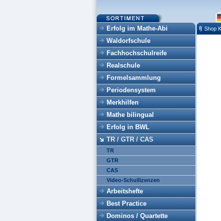
Erfolg im Mathe-Abi
Shop K
Waldorfschule
Fachhochschulreife
Realschule
Formelsammlung
Periodensystem
Merkhilfen
Mathe bilingual
Erfolg in BWL
TR / GTR / CAS
TR
GTR
CAS
Video-Schullizenzen
Arbeitshefte
Best Practice
Dominos / Quartette