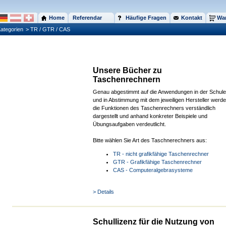
Home
Referendar
Häufige Fragen
Kontakt
War
ategorien
> TR / GTR / CAS
Unsere Bücher zu
Taschenrechnern
Genau abgestimmt auf die Anwendungen in der Schule
und in Abstimmung mit dem jeweiligen Hersteller werd
die Funktionen des Taschenrechners verständlich
dargestellt und anhand konkreter Beispiele und
Übungsaufgaben verdeutlicht.
Bitte wählen Sie Art des Taschnerechners aus:
TR - nicht grafikfähige Taschenrechner
GTR - Grafikfähige Taschenrechner
CAS - Computeralgebrasysteme
> Details
Schullizenz für die Nutzung von