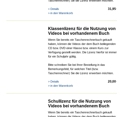
Taschenrechner) Sie die Lizenz erwerben möchten.
31,95
> Details
> in den Warenkorb
Klassenlizenz für die Nutzung von
Videos bei vorhandenem Buch
Wenn Sie bereits ein Taschenrechnerbuch gekauft
haben, können die Videos der dem Buch beiliegenden
CD bzw. DVD einer Klasse bzw. einem Kurs zur
Verfügung gestellt werden. Die Lizenz hierfür ist immer
für ein Schuljahr gültig.
Bitte schreiben Sie bei Ihrer Bestellung in das
Bemerkungsfeld, für welchen Titel (bzw.
Taschenrechner) Sie die Lizenz erwerben möchten.
20,00
> Details
> in den Warenkorb
Schullizenz für die Nutzung von
Videos bei vorhandenem Buch
Wenn Sie bereits ein Taschenrechnerbuch gekauft
haben, können die Videos der dem Buch beiliegenden