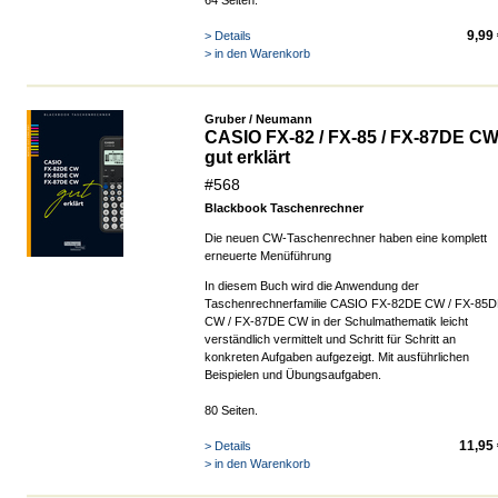
64 Seiten.
9,99
> Details
> in den Warenkorb
Gruber / Neumann
CASIO FX-82 / FX-85 / FX-87DE C
gut erklärt
#568
Blackbook Taschenrechner
Die neuen CW-Taschenrechner haben eine komplett
erneuerte Menüführung
In diesem Buch wird die Anwendung der
Taschenrechnerfamilie CASIO FX-82DE CW / FX-85
CW / FX-87DE CW
in der Schulmathematik leicht
verständlich vermittelt und Schritt für Schritt an
konkreten Aufgaben aufgezeigt.
Mit ausführlichen
Beispielen und Übungsaufgaben.
80 Seiten.
11,95
> Details
> in den Warenkorb