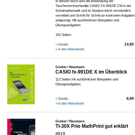
In diesem Buch wird die Anwendung der
Taschenrechnerfamilie CASIO FX-991DE CW
in der
Schulmathematik und im Studium leicht verständlich
vermittelt und Schritt für Schritt an konkreten Aufgaben
aufgezeigt.
Mit ausführlichen Beispielen und
Übungsaufgaben.
152 Seiten.
14,95
> Details
> in den Warenkorb
Gruber / Neumann
CASIO fx-991DE X im Überblick
112 Seiten m
it ausführlichen Beispielen und
Übungsaufgaben.
8,99
> Details
> in den Warenkorb
Gruber / Neumann
TI-30X Prio MathPrint gut erklärt
#819