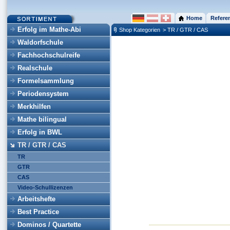
Home
Refere
Erfolg im Mathe-Abi
Shop Kategorien
> TR / GTR / CAS
Waldorfschule
Fachhochschulreife
Realschule
Formelsammlung
Periodensystem
Merkhilfen
Mathe bilingual
Erfolg in BWL
TR / GTR / CAS
TR
GTR
CAS
Video-Schullizenzen
Arbeitshefte
Best Practice
Dominos / Quartette