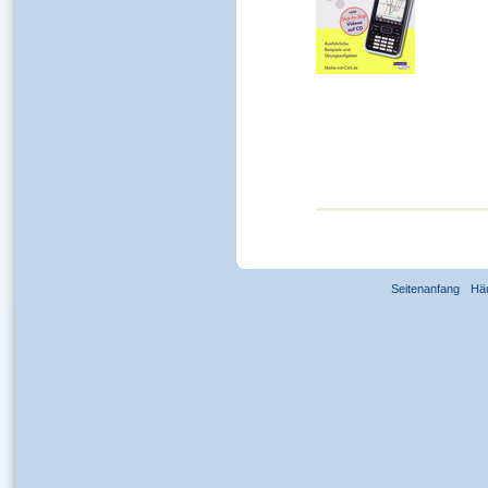
Seitenanfang
Hä