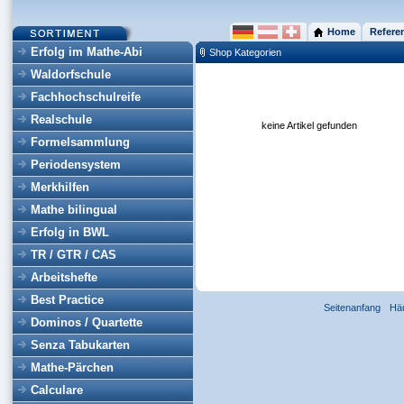
Home
Refere
Erfolg im Mathe-Abi
Shop Kategorien
Waldorfschule
Fachhochschulreife
Realschule
keine Artikel gefunden
Formelsammlung
Periodensystem
Merkhilfen
Mathe bilingual
Erfolg in BWL
TR / GTR / CAS
Arbeitshefte
Best Practice
Seitenanfang
Hä
Dominos / Quartette
Senza Tabukarten
Mathe-Pärchen
Calculare